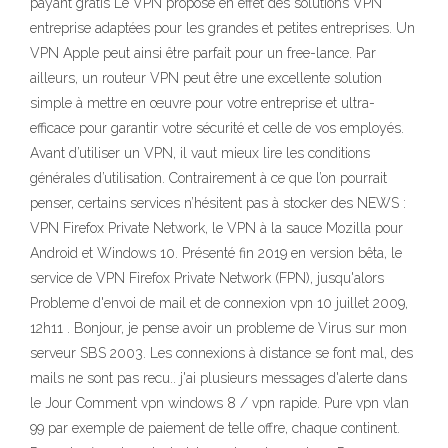
payant gratis Le VPN propose en effet des solutions VPN
entreprise adaptées pour les grandes et petites entreprises. Un
VPN Apple peut ainsi être parfait pour un free-lance. Par
ailleurs, un routeur VPN peut être une excellente solution
simple à mettre en œuvre pour votre entreprise et ultra-
efficace pour garantir votre sécurité et celle de vos employés.
Avant d’utiliser un VPN, il vaut mieux lire les conditions
générales d’utilisation. Contrairement à ce que l’on pourrait
penser, certains services n’hésitent pas à stocker des NEWS :
VPN Firefox Private Network, le VPN à la sauce Mozilla pour
Android et Windows 10. Présenté fin 2019 en version bêta, le
service de VPN Firefox Private Network (FPN), jusqu'alors
Probleme d'envoi de mail et de connexion vpn 10 juillet 2009,
12h11 . Bonjour, je pense avoir un probleme de Virus sur mon
serveur SBS 2003. Les connexions à distance se font mal, des
mails ne sont pas recu.. j'ai plusieurs messages d'alerte dans
le Jour Comment vpn windows 8 / vpn rapide. Pure vpn vlan
99 par exemple de paiement de telle offre, chaque continent.